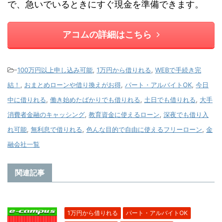
で、急いでいるときにすぐ現金を準備できます。
アコムの詳細はこちら
-
100万円以上申し込み可能
,
1万円から借りれる
,
WEBで手続き完
結！
,
おまとめローンや借り換えがお得
,
パート・アルバイトOK
,
今日
中に借りれる
,
働き始めたばかりでも借りれる
,
土日でも借りれる
,
大手
消費者金融のキャッシング
,
教育資金に使えるローン
,
深夜でも借り入
れ可能
,
無利息で借りれる
,
色んな目的で自由に使えるフリーローン
,
金
融会社一覧
関連記事
1万円から借りれる
パート・アルバイトOK