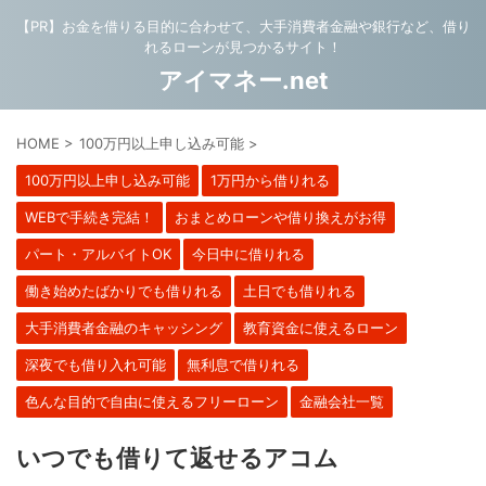
【PR】お金を借りる目的に合わせて、大手消費者金融や銀行など、借り
れるローンが見つかるサイト！
アイマネー.net
HOME
>
100万円以上申し込み可能
>
100万円以上申し込み可能
1万円から借りれる
WEBで手続き完結！
おまとめローンや借り換えがお得
パート・アルバイトOK
今日中に借りれる
働き始めたばかりでも借りれる
土日でも借りれる
大手消費者金融のキャッシング
教育資金に使えるローン
深夜でも借り入れ可能
無利息で借りれる
色んな目的で自由に使えるフリーローン
金融会社一覧
いつでも借りて返せるアコム