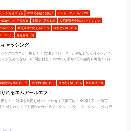
1万円から借りれる
WEBで手続き完結！
パート・アルバイトOK
たばかりでも借りれる
土日でも借りれる
大手消費者金融のキャッシング
れるローン
教育資金に使えるローン
無利息で借りれる
リーローン
金融会社一覧
スキャッシング
ッシングのココが一押し！！ 女性オペレーターが対応してくれるレディ
ミスが初めてなら30日間無利息！ Webなら最短3分で融資も可能！※お
事業資金を借りれる所
今日中に借りれる
低金利で借りれる
金融会社一覧
借りれるエムアールエフ！
押し！！ 短期も長期も都合に合わせて選択可能！ 全国対応・出張可
資！ 借りれなくても資金が作れるファクタリング！ ファクタリングは売
ミーゴ