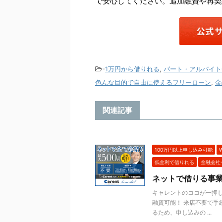
で安心してください。追加融資や再契
-
1万円から借りれる
,
パート・アルバイト
色んな目的で自由に使えるフリーローン
,
金
関連記事
100万円以上申し込み可能
低金利で借りれる
金融会社
ネットで借りる事
キャレントのココが一押し
融資可能！ 来店不要で手
るため、申し込みの ...