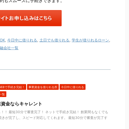
約もスムーズに手続きできます。
OK
,
今日中に借りれる
,
土日でも借りれる
,
学生が借りれるローン
,
融会社一覧
WEBで手続き完結！
事業資金を借りれる所
今日中に借りれる
一覧
業資金ならキャレント
！！ 最短30分で審査完了！ ネットで手続き完結！ 創業間もなくでも
続きが完了し、スピード対応してくれます。 最短30分で審査が完了す