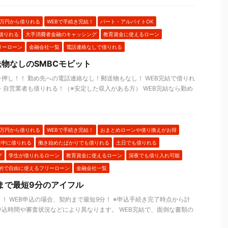
1万円から借りれる
WEBで手続き完結！
パート・アルバイトOK
借りれる
大手消費者金融のキャッシング
教育資金に使えるローン
リーローン
金融会社一覧
電話連絡なしで借りれる
物なしのSMBCモビット
一押し！！ 勤め先への電話連絡なし！郵送物もなし！ WEB完結で借りれ
・自営業者も借りれる！（※安定した収入がある方） WEB完結なら勤め
1万円から借りれる
WEBで手続き完結！
おまとめローンや借り換えがお得
日中に借りれる
働き始めたばかりでも借りれる
土日でも借りれる
グ
学生が借りれるローン
教育資金に使えるローン
深夜でも借り入れ可能
的で自由に使えるフリーローン
金融会社一覧
まで最短9分のアイフル
！ WEB申込の場合、契約まで最短9分！ ※申込手続き完了時点から計
込時間や審査状況などにより異なります。 WEB完結で、面倒な書類の