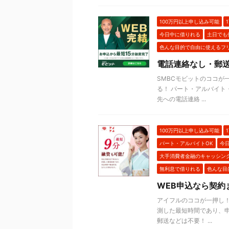
100万円以上申し込み可能
今日中に借りれる
土日でも
色んな目的で自由に使えるフ
電話連絡なし・郵送
SMBCモビットのココが
る！ パート・アルバイト
先への電話連絡 ...
100万円以上申し込み可能
パート・アルバイトOK
今
大手消費者金融のキャッシン
無利息で借りれる
色んな目
WEB申込なら契約
アイフルのココが一押し！
測した最短時間であり、申
郵送などは不要！ ...