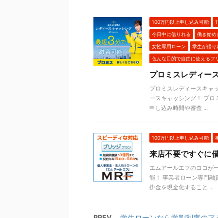
100万円以上申し込み可能
今日中に借りれる
働き始め
女性専用ローン
学生が借り
色んな目的で自由に使えるフ
プロミスレディー
プロミスレディースキャ
ースキャッシング！ プロ
申し込み時間や審査 ...
100万円以上申し込み可能
来店不要ですぐに
エムアールエフのココが一
能！ 事業者ローン専門融
掛金を現金化すること ...
PREV
学生ローンなら学割利率のア